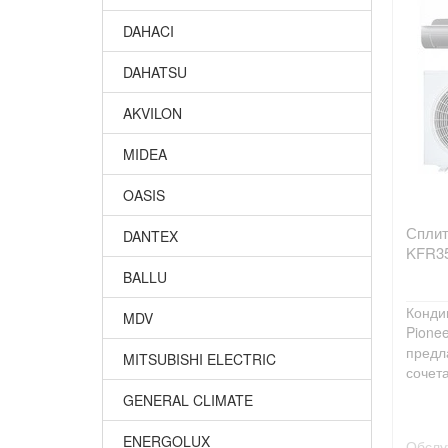
DAHACI
DAHATSU
AKVILON
MIDEA
OASIS
Сплит
DANTEX
KFR3
BALLU
Конди
MDV
Pione
предл
MITSUBISHI ELECTRIC
сочета
GENERAL CLIMATE
ENERGOLUX
Обслу