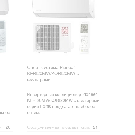
Сплит система Pioneer
KFRI20MW/KORI20MW с
фильтрами
Инверторный кондиционер Pioneer
KFRI20MW/KORI20MW с фильтрами
серии Fortis предлагает наиболее
ьное..
оптим..
м:
26
Обслуживаемая площадь, кв.м:
21