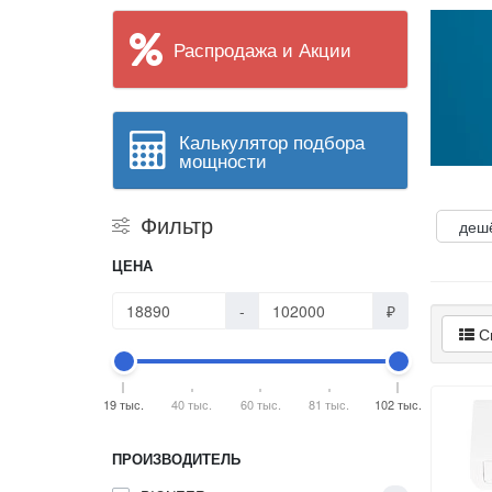
Распродажа и Акции
Калькулятор подбора
мощности
Фильтр
деш
ЦЕНА
-
₽
С
19 тыс.
40 тыс.
60 тыс.
81 тыс.
102 тыс.
ПРОИЗВОДИТЕЛЬ