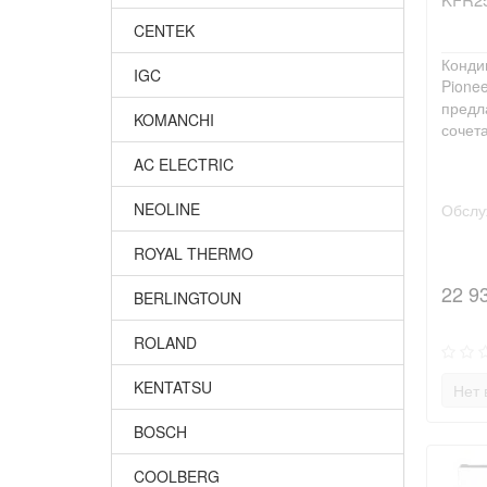
CENTEK
Конди
IGC
Pione
предл
KOMANCHI
сочета
AC ELECTRIC
NEOLINE
Обслу
ROYAL THERMO
22 9
BERLINGTOUN
ROLAND
KENTATSU
Нет 
BOSCH
COOLBERG