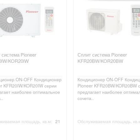
 система Pioneer
Сплит система Pioneer
0IW/KOR20IW
KFR20BW/KOR20BW
ционер ON-OFF Кондиционер
Кондиционер ON-OFF Кондиц
er KFR20IW/KOR20IW серии
Pioneer KFR20BW/KOR20BW 
агает наиболее оптимальное
предлагает наиболее оптима
..
сочета..
живаемая площадь, кв.м:
21
Обслуживаемая площадь, кв.