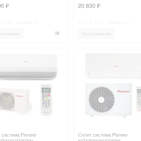
90 ₽
20 830 ₽
отзывов: 0
отзывов: 0
в наличии
Нет в наличии
 система Pioneer
Сплит система Pioneer
5BW/KOR25BW
KFR35IW/KOR35IW