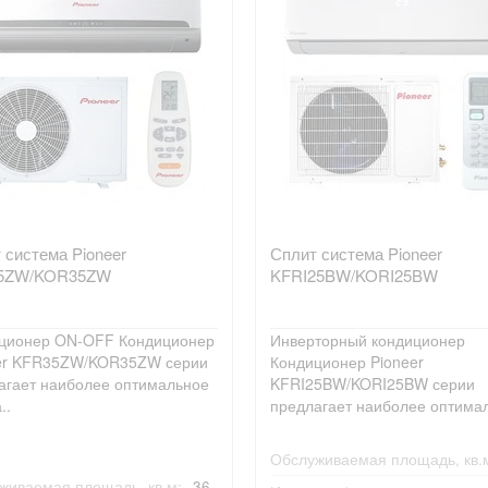
 система Pioneer
Сплит система Pioneer
5ZW/KOR35ZW
KFRI25BW/KORI25BW
ционер ON-OFF Кондиционер
Инверторный кондиционер
er KFR35ZW/KOR35ZW серии
Кондиционер Pioneer
агает наиболее оптимальное
KFRI25BW/KORI25BW серии
..
предлагает наиболее оптимал
Обслуживаемая площадь, кв.
живаемая площадь, кв.м:
36