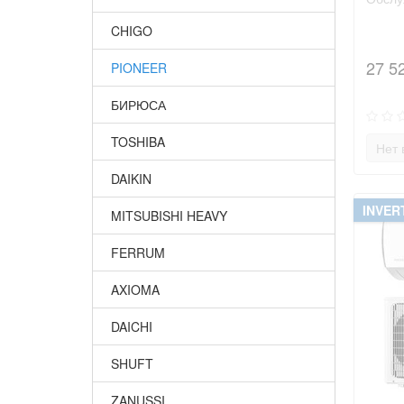
CHIGO
27 5
PIONEER
БИРЮСА
TOSHIBA
Нет 
DAIKIN
INVER
MITSUBISHI HEAVY
FERRUM
AXIOMA
DAICHI
SHUFT
ZANUSSI