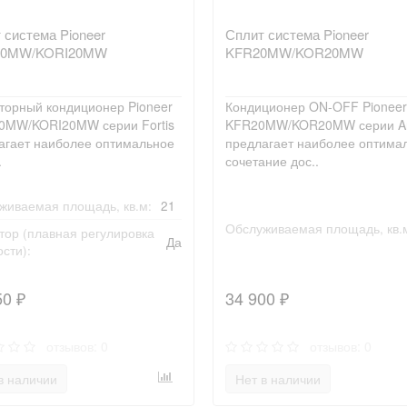
 система Pioneer
Сплит система Pioneer
20MW/KORI20MW
KFR20MW/KOR20MW
торный кондиционер Pioneer
Кондиционер ON-OFF Pioneer
0MW/KORI20MW серии Fortis
KFR20MW/KOR20MW серии Ar
агает наиболее оптимальное
предлагает наиболее оптима
.
сочетание дос..
живаемая площадь, кв.м:
21
Обслуживаемая площадь, кв.
тор (плавная регулировка
Да
сти):
50 ₽
34 900 ₽
отзывов: 0
отзывов: 0
в наличии
Нет в наличии