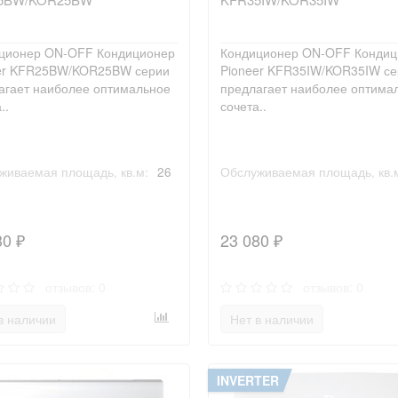
ционер ON-OFF Кондиционер
Кондиционер ON-OFF Кондиц
er KFR25BW/KOR25BW серии
Pioneer KFR35IW/KOR35IW се
агает наиболее оптимальное
предлагает наиболее оптима
..
сочета..
живаемая площадь, кв.м:
26
Обслуживаемая площадь, кв.
30 ₽
23 080 ₽
отзывов: 0
отзывов: 0
в наличии
Нет в наличии
INVERTER