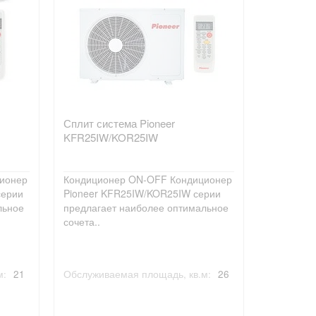
Сплит система Pioneer
KFR25IW/KOR25IW
ионер
Кондиционер ON-OFF Кондиционер
серии
Pioneer KFR25IW/KOR25IW серии
льное
предлагает наиболее оптимальное
сочета..
м:
21
Обслуживаемая площадь, кв.м:
26