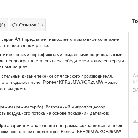
То
(0)
Отзывов (1)
W
серии Artis предлагает наиболее оптимальное сочетание
на отечественном рынке.
огочисленными сертификатами, выданными национальными
er неоднократно становилась победителем конкурсов среди
х номинациях.
Сп
тильный дизайн техники от японского производителя.
K
т его и сделает ярче. Pioneer KFR25MW/KOR25MW можно
астном доме.
3
режим (режим турбо). Встроенный микропроцессор
ь воздушного потока на основе показаний датчиков;
При аварийном отключении программа сохраняется, и после
чески восстановит параметры. Pioneer KFR25MW/KOR25MW
е.