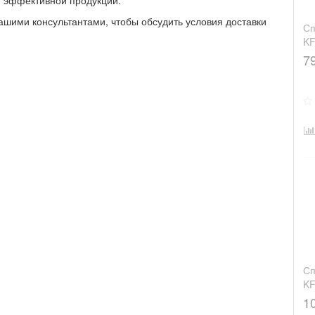
и эффективной продукции.
ашими консультантами, чтобы обсудить условия доставки
Сп
K
7
Сп
K
1