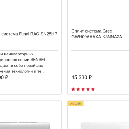
Сплит система Gree
 система Funai RAC-SN25HP
GWH09AAAXA-K3NNA2A
и неинверторных
..
ционеров серии SENSEI
щают в себе новейшие
ения технологий и те..
00 ₽
45 330 ₽