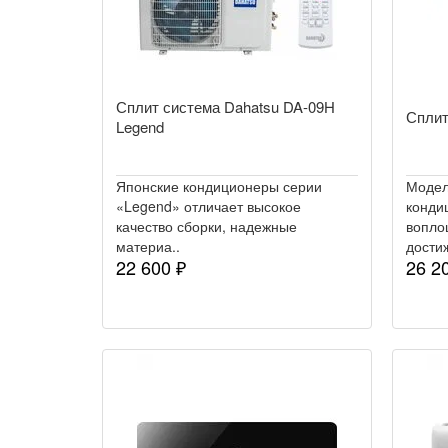
Сплит система Dahatsu DA-09H
Сплит
Legend
Японские кондиционеры серии
Модел
«Legend» отличает высокое
конди
качество сборки, надежные
вопло
материа..
достиж
22 600 ₽
26 2