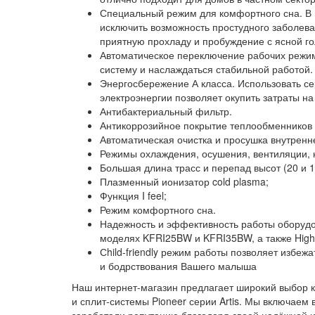
Специальный режим для комфортного сна. В н
исключить возможность простудного заболева
приятную прохладу и пробуждение с ясной го
Автоматическое переключение рабочих режим
систему и наслаждаться стабильной работой.
Энергосбережение А класса. Использовать се
электроэнергии позволяет окупить затраты н
Антибактериальный фильтр.
Антикоррозийное покрытие теплообменников B
Автоматическая очистка и просушка внутренне
Режимы охлаждения, осушения, вентиляции, н
Большая длина трасс и перепад высот (20 и 1
Плазменный ионизатор cold plasma;
Функция I feel;
Режим комфортного сна.
Надежность и эффективность работы оборуд
моделях KFRI25BW и KFRI35BW, а также Highl
Сhild-friendly режим работы позволяет избеж
и бодрствования Вашего малыша
Наш интернет-магазин предлагает широкий выбор к
и сплит-системы Pioneer серии Artis. Мы включаем