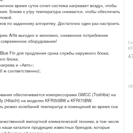
очное время суток сплит-система нагревает воздух, чтобы
ния. Ближе к утру температура снижается, чтобы обеспечить
ловой.
ов по заданному алгоритму. Достаточно один раз настроить
рию Artis выгодно и экономно, сниженное потребление
а современное оборудование!
Сп
K
lue Fin для продления срока службы наружного блока;
4
го блока;
агрева и «Авто»;
0 м соответственно);
ования обеспечивается компрессорами GMCC (Toshiba) на
y (Hitachi) на моделях KFRI50BW и KFRI70BW.
ать резких колебаний температур в помещений во время сна
ачественной импортной климатической техники, в том числе
 в наши каталоги продукцию известных брендов, которые