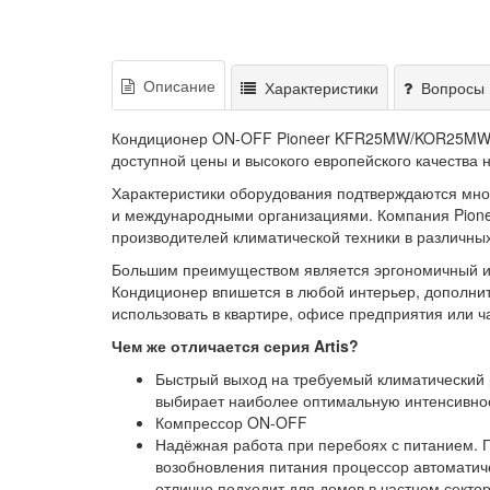
Описание
Характеристики
Вопросы 
Кондиционер ON-OFF Pioneer KFR25MW/KOR25M
доступной цены и высокого европейского качества 
Характеристики оборудования подтверждаются мн
и международными организациями. Компания Pione
производителей климатической техники в различны
Большим преимуществом является эргономичный и с
Кондиционер впишется в любой интерьер, дополни
использовать в квартире, офисе предприятия или ч
Чем же отличается серия Artis?
Быстрый выход на требуемый климатический 
выбирает наиболее оптимальную интенсивност
Компрессор ON-OFF
Надёжная работа при перебоях с питанием. 
возобновления питания процессор автомати
отлично подходит для домов в частном сектор