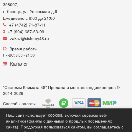
398007,
г. Липецк, ул. Ушинского д.6
Ежедневно с 8:00 до 21:00
+7 (4742) 71-87-11
+7 (904) 687-63-99
zakaz@sistemy48.ru
Время работы:
Пн-ВС: 8:00 - 21:00
Каталог
"Системы Климата 48" Продажа и монтаж кондиционеров ©
2014-2026
Способы оплаты
Наш сайт использует cookies, включая сервисы веб-
аналитики (файлы с данными о прошлых посещениях
Обратите внимание. Вся информация представленная на сайте https://sistemy48.ru, касающаяся технических
сайта). Продолжая пользоваться сайтом, вы соглашаетесь с
характеристик моделей, комплектации, монтажных услуг, наличия, стоимости оборудования, носит только
информационный характер для потенциальных клиентов и ни при каких любых условиях не является публичной