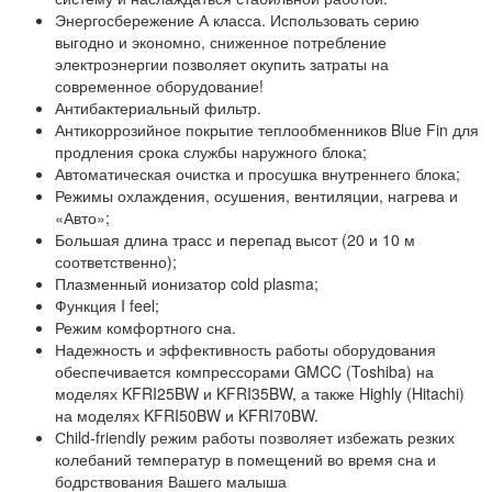
Энергосбережение А класса. Использовать серию
выгодно и экономно, сниженное потребление
электроэнергии позволяет окупить затраты на
современное оборудование!
Антибактериальный фильтр.
Антикоррозийное покрытие теплообменников Blue Fin для
продления срока службы наружного блока;
Автоматическая очистка и просушка внутреннего блока;
Режимы охлаждения, осушения, вентиляции, нагрева и
«Авто»;
Большая длина трасс и перепад высот (20 и 10 м
соответственно);
Плазменный ионизатор cold plasma;
Функция I feel;
Режим комфортного сна.
Надежность и эффективность работы оборудования
обеспечивается компрессорами GMCC (Toshiba) на
моделях KFRI25BW и KFRI35BW, а также Highly (Hitachi)
на моделях KFRI50BW и KFRI70BW.
Сhild-friendly режим работы позволяет избежать резких
колебаний температур в помещений во время сна и
бодрствования Вашего малыша