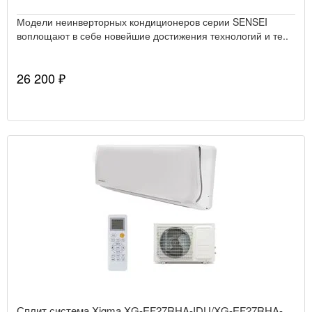
Модели неинверторных кондиционеров серии SENSEI
воплощают в себе новейшие достижения технологий и те..
26 200 ₽
Сплит система Xigma XG-EF27RHA-IDU/XG-EF27RHA-