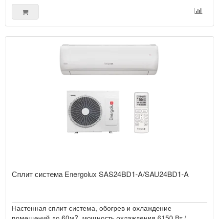
Сплит система Energolux SAS24BD1-A/SAU24BD1-A
Настенная сплит-система, обогрев и охлаждение
помещений до 60м?, мощность охлаждения 6150 Вт /