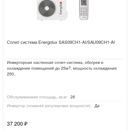
GENERAL
CLIMATE
GREE
Сплит система Energolux SAS09CH1-AI/SAU09CH1-AI
HISENSE
Инверторная настенная сплит-система, обогрев и
охлаждение помещений до 25м?, мощность охлаждения
IGC
250..
KENTATSU
Обслуживаемая площадь, кв.м:
26
Инвертор (плавная регулировка мощности):
Да
KOMANCHI
37 200 ₽