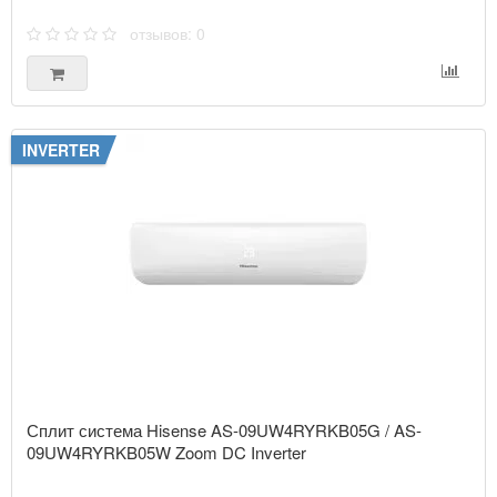
LESSAR
отзывов: 0
MDV
INVERTER
MIDEA
MITSUBISHI
ELECTRIC
MITSUBISHI
HEAVY
NEOLINE
Сплит система Hisense AS-09UW4RYRKB05G / AS-
09UW4RYRKB05W Zoom DC Inverter