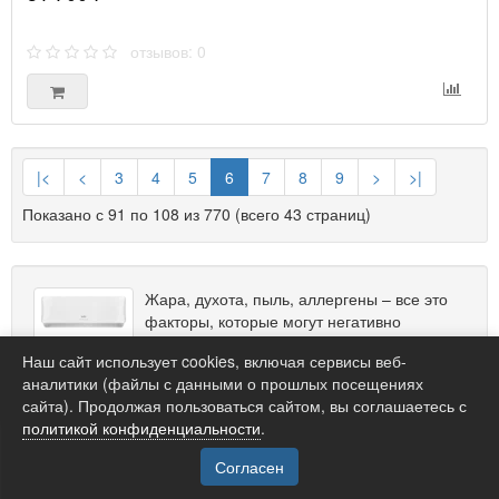
отзывов: 0
|<
<
3
4
5
6
7
8
9
>
>|
Показано с 91 по 108 из 770 (всего 43 страниц)
Жара, духота, пыль, аллергены – все это
факторы, которые могут негативно
сказаться на вашем здоровье и комфорте.
Наш сайт использует cookies, включая сервисы веб-
Но не нужно мириться с ними, ведь
аналитики (файлы с данными о прошлых посещениях
решение есть – покупка кондиционера в
сайта). Продолжая пользоваться сайтом, вы соглашаетесь с
Липецке в нашем интернет-магазине.
политикой конфиденциальности
.
Мы предлагаем широкий ассортимент сплит-систем от
ведущих производителей, которые отличаются высоким
Согласен
качеством, надежностью и долговечностью. У нас вы