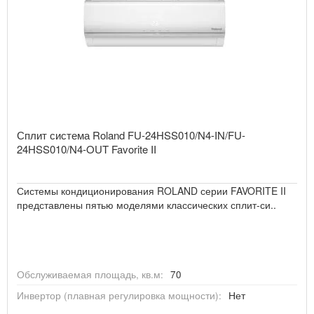
TOSHIBA
TOSOT
Сплит система Roland FU-24HSS010/N4-IN/FU-
XIGMA
24HSS010/N4-OUT Favorite II
Системы кондиционирования ROLAND серии FAVORITE II
ZANUSSI
представлены пятью моделями классических сплит-си..
БИРЮСА
Обслуживаемая площадь, кв.м:
70
Инвертор (плавная регулировка мощности):
Нет