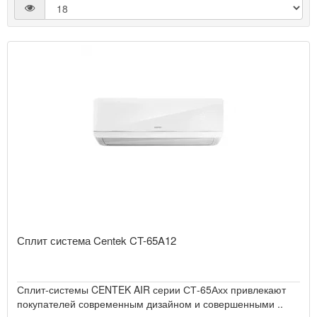
COOLBERG
DAHACI
DAHATSU
DAICHI
DAIKIN
Сплит система Centek CT-65A12
DANTEX
Сплит-системы CENTEK AIR серии СТ-65Ахх привлекают
покупателей современным дизайном и совершенными ..