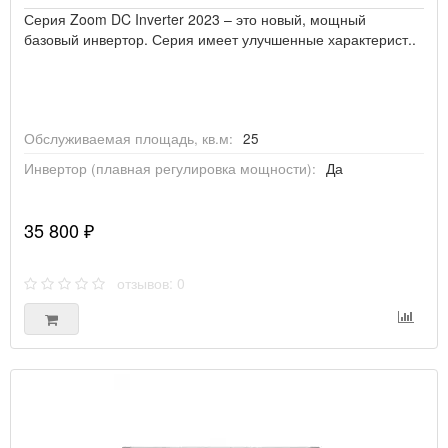
NEWTEK
Серия Zoom DC Inverter 2023 – это новый, мощный
базовый инвертор. Серия имеет улучшенные характерист..
OASIS
Обслуживаемая площадь, кв.м:
25
PIONEER
Инвертор (плавная регулировка мощности):
Да
QUATTROCLIMA
35 800 ₽
отзывов: 0
ROLAND
ROYAL
THERMO
SHUFT