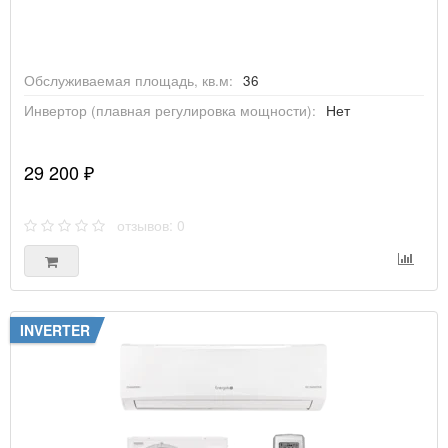
DENKO
Обслуживаемая площадь, кв.м:
36
ELECTROLUX
Инвертор (плавная регулировка мощности):
Нет
29 200 ₽
ENERGOLUX
отзывов: 0
FERRUM
FUJITSU
INVERTER
FUNAI