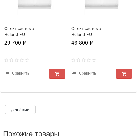
Сплит система
Сплит система
Roland FU-
Roland FU-
12HSS010/N4-
18HSS010/N4-
29 700 ₽
46 800 ₽
IN/FU-
IN/FU-
12HSS010/N4-
18HSS010/N4-
OUT Favorite II
OUT Favorite II
Сравнить
Сравнить
дешёвые
Похожие товары