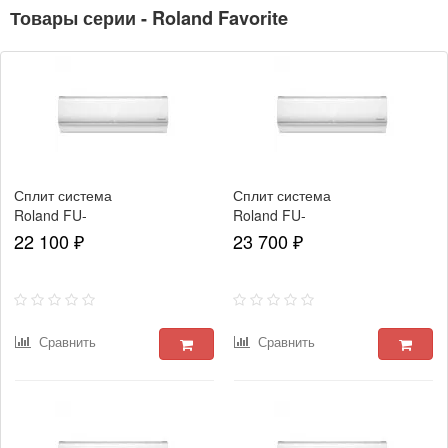
Товары серии - Roland Favorite
Сплит система
Сплит система
Roland FU-
Roland FU-
07HSS010/N4-
09HSS010/N4-
22 100 ₽
23 700 ₽
IN/FU-
IN/FU-
07HSS010/N4-
09HSS010/N4-
OUT Favorite II
OUT Favorite II
Сравнить
Сравнить