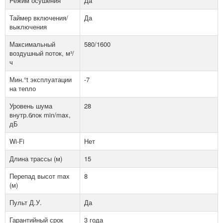
Режим осушения
Да
Таймер включения/
Да
выключения
Максимальный
580/1600
воздушный поток, м³/
ч
Мин.°t эксплуатации
-7
на тепло
Уровень шума
28
внутр.блок min/max,
дБ
Wi-Fi
Нет
Длина трассы (м)
15
Перепад высот max
8
(м)
Пульт Д.У.
Да
Гарантийный срок
3 года