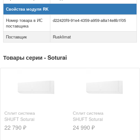
Свойства модуля RK
Номер товара в ИС
d22420f9-91e4-4359-a959-a8a14e8b1f05
поставщика
Поставщик
Rusklimat
Товары серии - Soturai
Сплит система
Сплит система
SHUFT Soturai
SHUFT Soturai
SFTH-07HN8
SFTH-09HN8
22 790 ₽
24 990 ₽