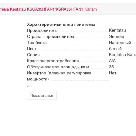
стема Kentatsu KSGA35HFAN1/KSRA35HFAN1 Kanam
Характеристики сплит системы
Производитель
Kentatsu
Страна - производитель
Япония
Тип блока
Настенный
Цвет
белый
Серия
Kentatsu Kan
Класс энергопотребления
A/A
Обслуживаемая площадь, кв.м
35
Инвертор (плавная регулировка
Нет
мощности)
...
Показать все