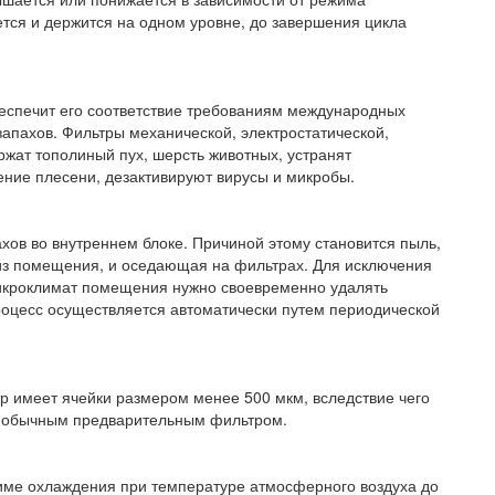
ется и держится на одном уровне, до завершения цикла
еспечит его соответствие требованиям международных
апахов. Фильтры механической, электростатической,
ржат тополиный пух, шерсть животных, устранят
ение плесени, дезактивируют вирусы и микробы.
хов во внутреннем блоке. Причиной этому становится пыль,
з помещения, и оседающая на фильтрах. Для исключения
микроклимат помещения нужно своевременно удалять
роцесс осуществляется автоматически путем периодической
тр имеет ячейки размером менее 500 мкм, вследствие чего
м обычным предварительным фильтром.
име охлаждения при температуре атмосферного воздуха до