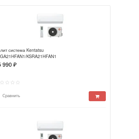
лит система Kentatsu
SGA21HFAN1/KSRA21HFAN1
nami
5 990 ₽
Сравнить