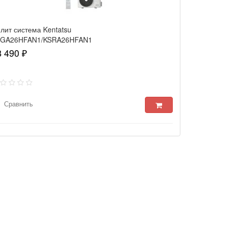
лит система Kentatsu
SGA26HFAN1/KSRA26HFAN1
nami
8 490 ₽
Сравнить