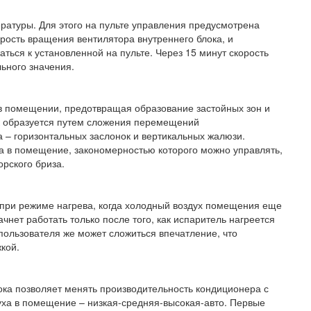
ратуры. Для этого на пульте управления предусмотрена
орость вращения вентилятора внутреннего блока, и
ься к установленной на пульте. Через 15 минут скорость
ьного значения.
 помещении, предотвращая образование застойных зон и
к образуется путем сложения перемещений
 – горизонтальных заслонок и вертикальных жалюзи.
а в помещение, закономерностью которого можно управлять,
орского бриза.
 при режиме нагрева, когда холодный воздух помещения еще
чнет работать только после того, как испаритель нагреется
пользователя же может сложиться впечатление, что
кой.
ока позволяет менять производительность кондиционера с
ха в помещение – низкая-средняя-высокая-авто. Первые