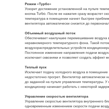
Режим «Турбо»
Ускорит достижение установленной на пульте темпе
кнопка Turbo. После ее нажатия сразу возрастет ск
температура в помещении начнет быстрее приближат
вентилятора автоматически снизится до первоначал
Объемный воздушный поток
Обеспечивает наилучшее перемешивание воздуха в
неравномерного температурного фона. Такой пото
воздухораспределительных устройств кондиционера
Постоянное изменение направления подачи воздух
исключает сквозняки и позволяет создать эффект м
Теплый пуск
Исключает подачу холодного воздуха в помещение
недостаточно прогрет. Вентилятор автоматически на
до заданной на пульте управления температуры. У 
кондиционер начинает работать с некоторой задерж
Управление скоростью вентилятора
Управление скоростью вентилятора внутреннего бл
одновременным изменением скорости подачи возду