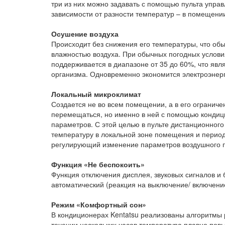
три из них можно задавать с помощью пульта управ
зависимости от разности температур – в помещении
Осушение воздуха
Происходит без снижения его температуры, что об
влажностью воздуха. При обычных погодных услови
поддерживается в диапазоне от 35 до 60%, что яв
организма. Одновременно экономится электроэнерг
Локальный микроклимат
Создается не во всем помещении, а в его ограниче
перемещаться, но именно в ней с помощью кондиц
параметров. С этой целью в пульте дистанционног
температуру в локальной зоне помещения и период
регулирующий изменение параметров воздушного п
Функция «Не беспокоить»
Функция отключения дисплея, звуковых сигналов и 
автоматический (реакция на выключение/ включение
Режим «Комфортный сон»
В кондиционерах Kentatsu реализованы алгоритмы р
течении нескольких часов температура плавно пов