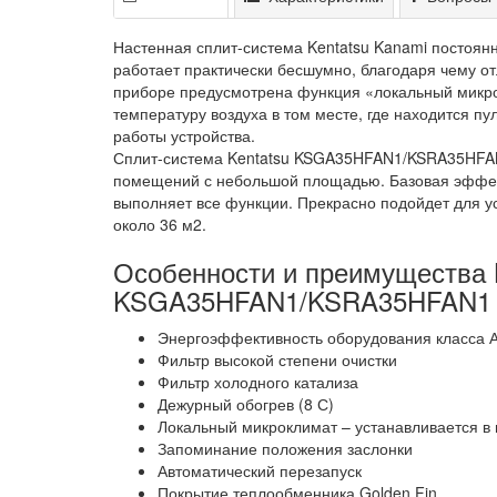
Настенная сплит-система Kentatsu Kanami постоян
работает практически бесшумно, благодаря чему о
приборе предусмотрена функция «локальный микро
температуру воздуха в том месте, где находится пу
работы устройства.
Сплит-система Kentatsu KSGA35HFAN1/KSRA35HFAN
помещений с небольшой площадью. Базовая эффект
выполняет все функции. Прекрасно подойдет для ус
около 36 м2.
Особенности и преимущества 
KSGA35HFAN1/KSRA35HFAN1 
Энергоэффективность оборудования класса 
Фильтр высокой степени очистки
Фильтр холодного катализа
Дежурный обогрев (8 С)
Локальный микроклимат – устанавливается в
Запоминание положения заслонки
Автоматический перезапуск
Покрытие теплообменника Golden Fin