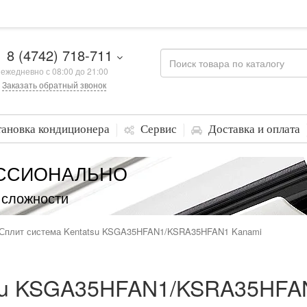
8 (4742) 718-711
ежедневно с 08:00 до 21:00
Заказать обратный звонок
тановка кондиционера
Сервис
Доставка и оплата
ССИОНАЛЬНО
 сложности
Сплит система Kentatsu KSGA35HFAN1/KSRA35HFAN1 Kanami
tsu KSGA35HFAN1/KSRA35HFA