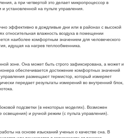
ления, а при четвертой это делает микропроцессор в
 и установленной на пульте управления.
ычно эффективно в дождливые дни или в районах с высокой
ях относительная влажность воздуха в помещении
ляется наиболее комфортным значением для человеческого
ия, идущая на нагрев теплообменника.
нной зоне. Она может быть строго зафиксирована, а может и
ионера обеспечивается достижение комфортных значений
о управления размещают термистор, который измеряет
ически передает результаты измерений во внутренний блок,
отока.
боковой подсветки (в некоторых моделях). Возможен
 освещения) и ручной режим (с пульта управления).
аботы на основе изысканий ученых о качестве сна. В
ышается или понижается в зависимости от режима