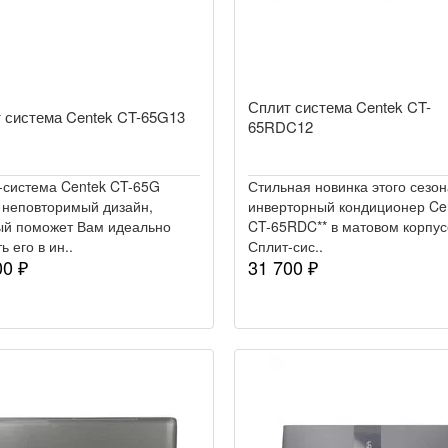
Сплит система Centek CT-
 система Centek CT-65G13
65RDC12
-система Centek CT-65G
Стильная новинка этого сезон
 неповторимый дизайн,
инверторный кондиционер Ce
ый поможет Вам идеально
CT-65RDC** в матовом корпус
ь его в ин..
Сплит-сис..
00 ₽
31 700 ₽