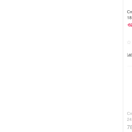
Сп
18
62
Сп
24
7