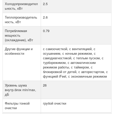
Холодопроизводител
2.5
ьность, кВт
Теплопроизводитель
2.6
ность, кВт
Потребляемая
0.79
мощность
(охлаждение), кВт
Другие функции и
с самоочисткой, с вентиляцией, с
особенности
осушением, с ночным режимом, с
самодиагностикой, с теплым пуском, с
турборежимом, с автоматическим
режимом работы, с таймером, с
блокировкой от детей, с авторестартом, с
функцией iFeel, с экономичным режимом
Уровень шума
26
внутр.блок min/max,
дБ
Фильтры тонкой
грубой очистки
очистки