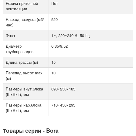
Режим приточной
Нет
вентиляции
Расход воздуха (м3/
520
час)
Фаза
1~, 220~240 В, 50 Гц
Диаметр
6.35/9.52
трубопроводов
Длина трассы (м)
15
Перепад высот max
10
(м)
Размеры внут.блока
698×250×185
(ШxВxГ), мм
Размеры нар.блока
710×450×293
(ШxВxГ), мм
Товары серии - Bora