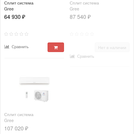
Сплит система
Сплит система
Gree
Gree
GWH12AABXB-
GWH18AAC-
64 930 ₽
87 540 ₽
K3NNA2B
K3NNA2A
Сравнить
Нет в наличии
Сравнить
Сплит система
Gree
GWH24AAD-
107 020 ₽
K3NNA2A