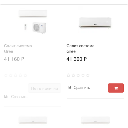
Сплит система
Сплит система
Gree
Gree
GWH07AAA-
GWH07AAAXA-
41 160 ₽
41 300 ₽
K3NNA2A
K3NNA2A
Сравнить
Нет в наличии
Сравнить