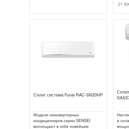
21 90
Сплит
Сплит система Funai RAC-SN20HP
SAS0
Модели неинверторных
Насте
кондиционеров серии SENSEI
и охл
воплощают в себе новейшие
мощно