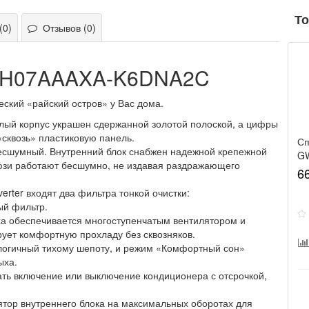
То
(0)
Отзывов (0)
GWH07AAAXA-K6DNA2C
ский «райский остров» у Вас дома.
елый корпус украшен сдержанной золотой полоской, а цифры
сквозь» пластиковую панель.
Сп
есшумный. Внутренний блок снабжен надежной крепежной
G
юзи работают бесшумно, не издавая раздражающего
6
rter входят два фильтра тонкой очистки:
ый фильтр.
а обеспечивается многоступенчатым вентилятором и
рует комфортную прохладу без сквозняков.
алогичный тихому шепоту, и режим «Комфортный сон»
ыха.
ть включение или выключение кондиционера с отсрочкой,
ятор внутреннего блока на максимальных оборотах для