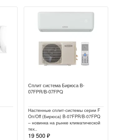
Сплит система Бирюса B-
07FPR/B-07FPQ
Настенные сплит-системы серии F
On/Off (Бирюса) B-07FPR/B-07FPQ
– новинка на рынке климатической
тех..
19 500 ₽