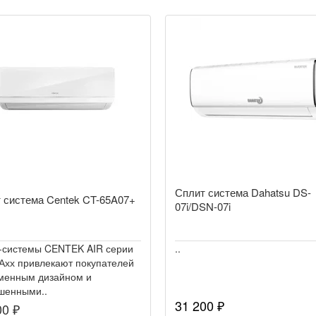
Сплит система Dahatsu DS-
 система Centek CT-65A07+
07i/DSN-07i
-системы CENTEK AIR серии
..
Ахх привлекают покупателей
менным дизайном и
шенными..
31 200 ₽
00 ₽