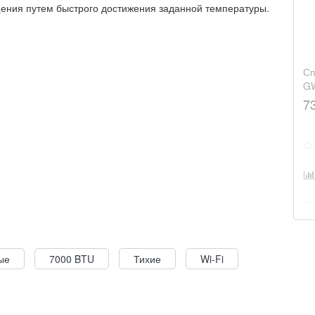
ения путем быстрого достижения заданной температуры.
Сп
G
7
ые
7000 BTU
Тихие
Wi-Fi