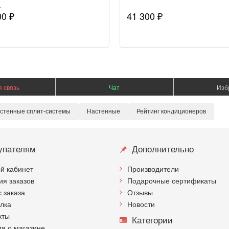
.
00 ₽
41 300 ₽
 связь
Чат
Изб
стенные сплит-системы
Настенные
Рейтинг кондиционеров
упателям
Дополнительно
й кабинет
Производители
ия заказов
Подарочные сертификаты
с заказа
Отзывы
лка
Новости
кты
Категории
я о магазине