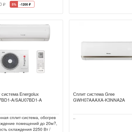
0 ₽
5%
-1200
₽
 система Energolux
Сплит система Gree
7BD1-A/SAU07BD1-A
GWH07AAAXA-K3NNA2A
нная сплит-система, обогрев
..
аждение помещений до 20м?,
сть охлаждения 2250 Вт /