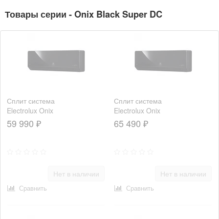
Товары серии - Onix Black Super DC
Сплит система
Сплит система
Electrolux Onix
Electrolux Onix
Super DC
Super DC
59 990 ₽
65 490 ₽
EACS/I-09HIX-
EACS/I-12HIX-
BLACK/N8
BLACK/N8
Нет в наличии
Нет в наличии
Сравнить
Сравнить