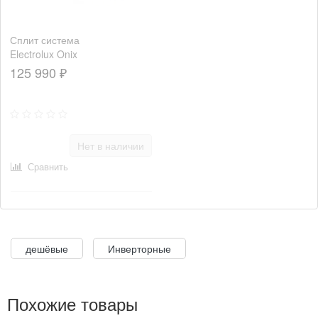
Сплит система
Electrolux Onix
Super DC
125 990 ₽
EACS/I-24HIX-
BLACK/N8
Нет в наличии
Сравнить
дешёвые
Инверторные
Похожие товары