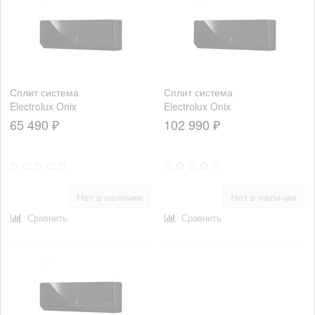
Сплит система
Сплит система
Electrolux Onix
Electrolux Onix
Super DC
Super DC
65 490 ₽
102 990 ₽
EACS/I-12HIX-
EACS/I-18HIX-
BLACK/N8 с
BLACK/N8
Wi-Fi
Нет в наличии
Нет в наличии
Сравнить
Сравнить