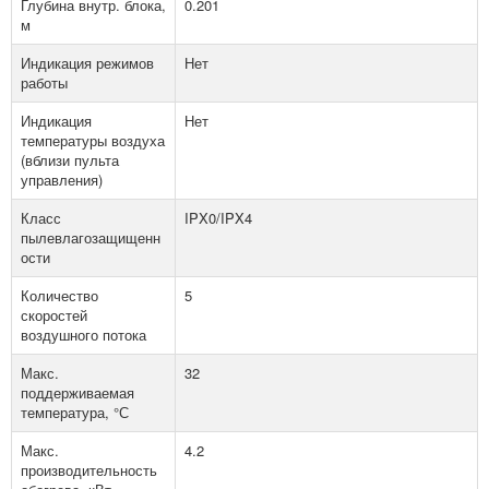
Глубина внутр. блока,
0.201
м
Индикация режимов
Нет
работы
Индикация
Нет
температуры воздуха
(вблизи пульта
управления)
Класс
IPX0/IPX4
пылевлагозащищенн
ости
Количество
5
скоростей
воздушного потока
Макс.
32
поддерживаемая
температура, °С
Макс.
4.2
производительность