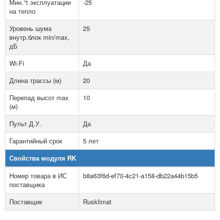
Мин.°t эксплуатации
-25
на тепло
Уровень шума
25
внутр.блок min/max,
дБ
Wi-Fi
Да
Длина трассы (м)
20
Перепад высот max
10
(м)
Пульт Д.У.
Да
Гарантийный срок
5 лет
Свойства модуля RK
Номер товара в ИС
b8a63f6d-ef70-4c21-a158-db22a44b15b5
поставщика
Поставщик
Rusklimat