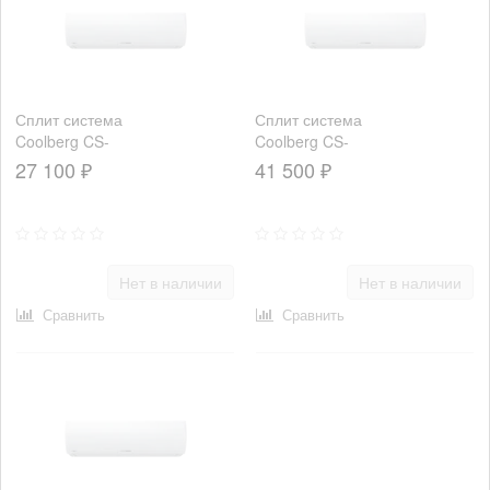
Сплит система
Сплит система
Coolberg CS-
Coolberg CS-
12R1-IN/CS-
18R1-IN/CS-
27 100 ₽
41 500 ₽
12R1-OUT
18R1-OUT
Runa
Runa
Нет в наличии
Нет в наличии
Сравнить
Сравнить