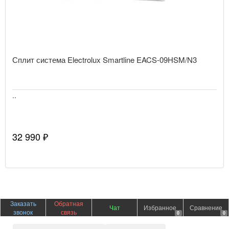
Сплит система Electrolux Smartline EACS-09HSM/N3
..
32 990 ₽
Заказать
Обратная
Чат
Избранное
Сравнение
звонок
связь
0
0