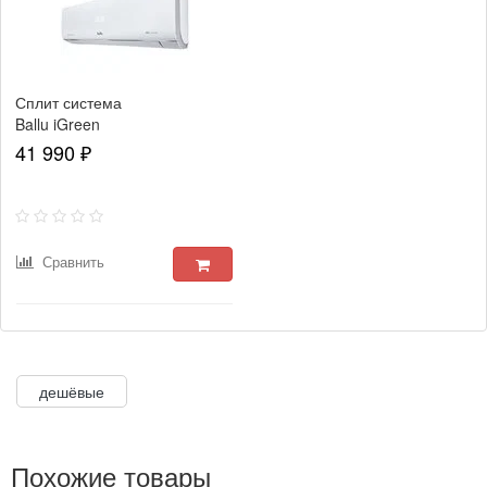
Сплит система
Ballu iGreen
Pro DC BSAGI-
41 990 ₽
12HN8
Сравнить
дешёвые
Похожие товары