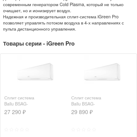
современным генератором Cold Plasma, который не только
очищает, но и ионизирует воздух.
Надежная и производительная сплит-система iGreen Pro
позволяет управлять потоком воздуха в 4-х направлениях с
пульта дистанционного управления.
Товары серии - iGreen Pro
Сплит система
Сплит система
Ballu BSAG-
Ballu BSAG-
07HN8
09HN8
27 290 ₽
29 890 ₽