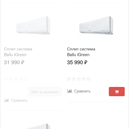
Сплит система
Сплит система
Ballu iGreen
Ballu iGreen
Pro DC BSAGI-
Pro DC BSAGI-
31 990 ₽
35 990 ₽
07HN8
09HN8
Сравнить
Нет в наличии
Сравнить