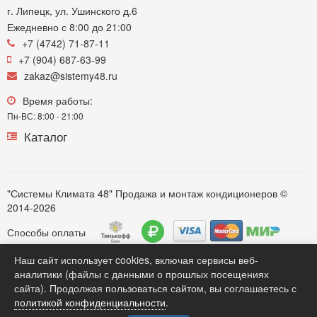
г. Липецк, ул. Ушинского д.6
Ежедневно с 8:00 до 21:00
+7 (4742) 71-87-11
+7 (904) 687-63-99
zakaz@sistemy48.ru
Время работы:
Пн-ВС: 8:00 - 21:00
Каталог
"Системы Климата 48" Продажа и монтаж кондиционеров ©
2014-2026
Способы оплаты
Наш сайт использует cookies, включая сервисы веб-
аналитики (файлы с данными о прошлых посещениях
Обратите внимание. Вся информация представленная на сайте https://sistemy48.ru, касающаяся технических
сайта). Продолжая пользоваться сайтом, вы соглашаетесь с
характеристик моделей, комплектации, монтажных услуг, наличия, стоимости оборудования, носит только
политикой конфиденциальности
.
информационный характер для потенциальных клиентов и ни при каких любых условиях не является публичной
офертой, определяемой положением Статьи 437(2) Гражданского кодекса РФ . Карточки товаров и статьи
размещенные на сайте являются собственностью компании. *** Продажа кондиционеров различных моделей***