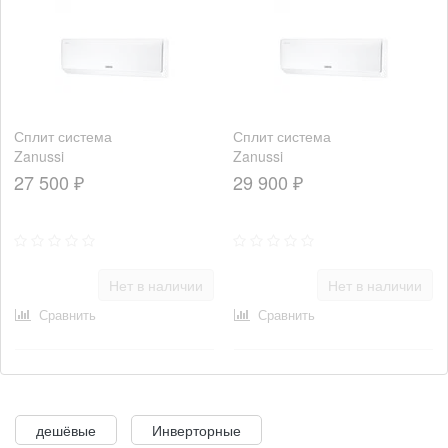
Сплит система
Сплит система
Zanussi
Zanussi
ZACS/I-07
ZACS/I-09
27 500 ₽
29 900 ₽
HM/A23/N1
HM/A23/N1
Нет в наличии
Нет в наличии
Сравнить
Сравнить
дешёвые
Инверторные