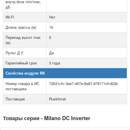
внутр.блок min/max,
дБ
Wi-Fi
Нет
Длина трассы (м)
15
Перепад высот max
5
(м)
Пульт Д.У.
Да
Гарантийный срок
3 года
Свойства модуля RK
Номер товара в ИС
72b31cfc-3ee7-467e-8a87-978171d1d22b
поставщика
Поставщик
Rusklimat
Товары серии - Milano DC Inverter