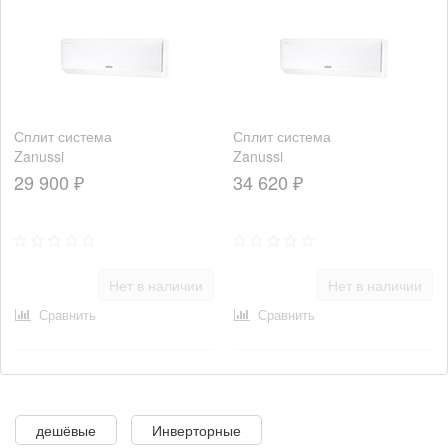
Сплит система
Сплит система
Zanussi
Zanussi
ZACS/I-09
ZACS/I-12
29 900 ₽
34 620 ₽
HM/A23/N1
HM/A23/N1
Нет в наличии
Нет в наличии
Сравнить
Сравнить
дешёвые
Инверторные