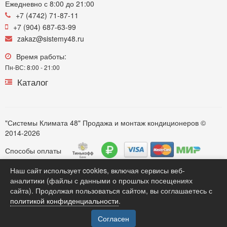
Ежедневно с 8:00 до 21:00
+7 (4742) 71-87-11
+7 (904) 687-63-99
zakaz@sistemy48.ru
Время работы:
Пн-ВС: 8:00 - 21:00
Каталог
"Системы Климата 48" Продажа и монтаж кондиционеров ©
2014-2026
Способы оплаты
Наш сайт использует cookies, включая сервисы веб-
аналитики (файлы с данными о прошлых посещениях
Обратите внимание. Вся информация представленная на сайте https://sistemy48.ru, касающаяся технических
сайта). Продолжая пользоваться сайтом, вы соглашаетесь с
характеристик моделей, комплектации, монтажных услуг, наличия, стоимости оборудования, носит только
политикой конфиденциальности
.
информационный характер для потенциальных клиентов и ни при каких любых условиях не является публичной
офертой, определяемой положением Статьи 437(2) Гражданского кодекса РФ . Карточки товаров и статьи
размещенные на сайте являются собственностью компании. *** Продажа кондиционеров различных моделей***
Согласен