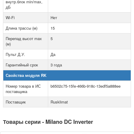
внутр.блок min/max,
дБ
Wi-Fi
Нет
Длина трассы (м)
15
Перепад высот max
5
(м)
Пульт Д.У.
Да
Гарантийный срок
3 года
Свойства модуля RK
Номер товара в ИС
b6502c75-15fe-466b-918c-13edf5a888ee
поставщика
Поставщик
Rusklimat
Товары серии - Milano DC Inverter