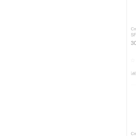
Сп
S
3
Сп