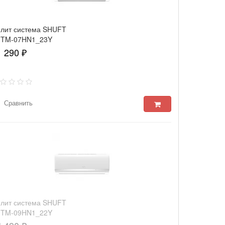
лит система SHUFT
FTM-07HN1_23Y
1 290 ₽
Сравнить
лит система SHUFT
FTM-09HN1_22Y