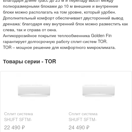
полноразмерными блоками до 10 м внешние и внутренние
блоки можно располагать на том уровне, который удобен.
Дополнительный комфорт обеспечивает двусторонний вывод
дренажа: благодаря ему внутренний блок можно разместить как
слева, так и справа от окна.
Антикоррозийное покрытие теплообменника Golden Fin
гарантирует долгосрочную работу сплит-систем TOR.
TOR – мощное решение для комфортного микроклимата.
Товары серии - TOR
Сплит система
Сплит система
SHUFT SFTM-
SHUFT SFTM-
07HN1_22Y
09HN1_22Y
22 490 ₽
24 490 ₽