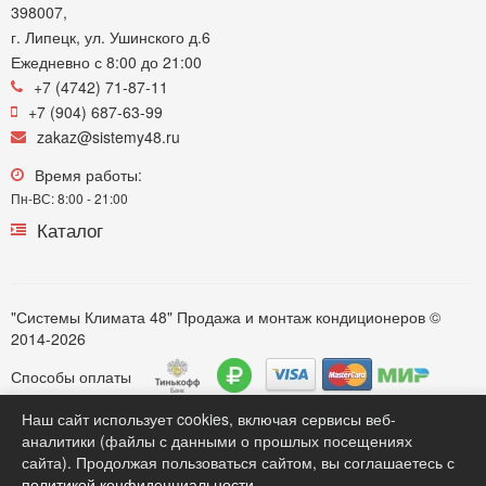
398007,
г. Липецк, ул. Ушинского д.6
Ежедневно с 8:00 до 21:00
+7 (4742) 71-87-11
+7 (904) 687-63-99
zakaz@sistemy48.ru
Время работы:
Пн-ВС: 8:00 - 21:00
Каталог
"Системы Климата 48" Продажа и монтаж кондиционеров ©
2014-2026
Способы оплаты
Наш сайт использует cookies, включая сервисы веб-
аналитики (файлы с данными о прошлых посещениях
Обратите внимание. Вся информация представленная на сайте https://sistemy48.ru, касающаяся технических
сайта). Продолжая пользоваться сайтом, вы соглашаетесь с
характеристик моделей, комплектации, монтажных услуг, наличия, стоимости оборудования, носит только
политикой конфиденциальности
.
информационный характер для потенциальных клиентов и ни при каких любых условиях не является публичной