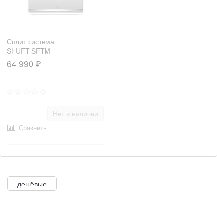
Сплит система
SHUFT SFTM-
24HN1_23Y
64 990 ₽
Нет в наличии
Сравнить
дешёвые