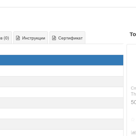
То
 (0)
Инструкции
Сертификат
Сп
Th
12
5