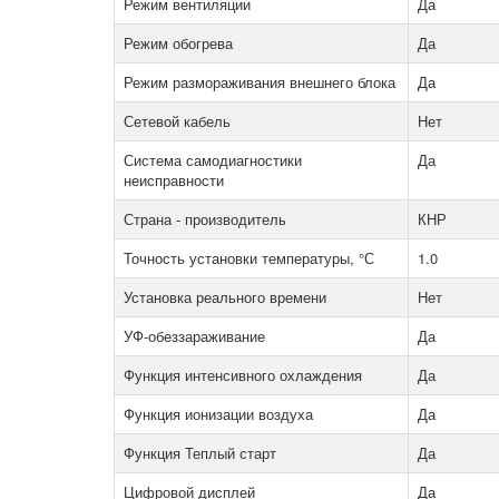
Режим вентиляции
Да
Режим обогрева
Да
Режим размораживания внешнего блока
Да
Сетевой кабель
Нет
Система самодиагностики
Да
неисправности
Страна - производитель
КНР
Точность установки температуры, °С
1.0
Установка реального времени
Нет
УФ-обеззараживание
Да
Функция интенсивного охлаждения
Да
Функция ионизации воздуха
Да
Функция Теплый старт
Да
Цифровой дисплей
Да