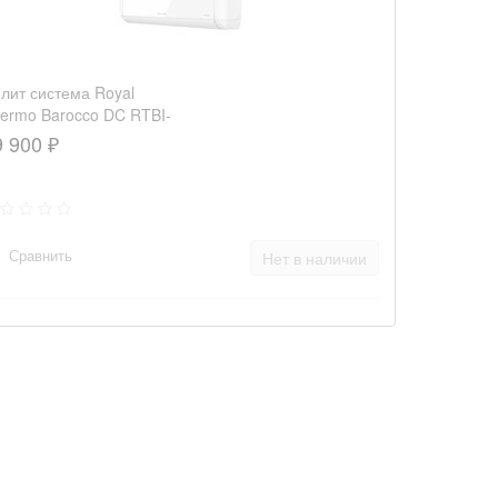
лит система Royal
ermo Barocco DC RTBI-
HN8/white
9 900 ₽
Сравнить
Нет в наличии