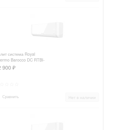
лит система Royal
ermo Barocco DC RTBI-
HN8/white
2 900 ₽
Сравнить
Нет в наличии