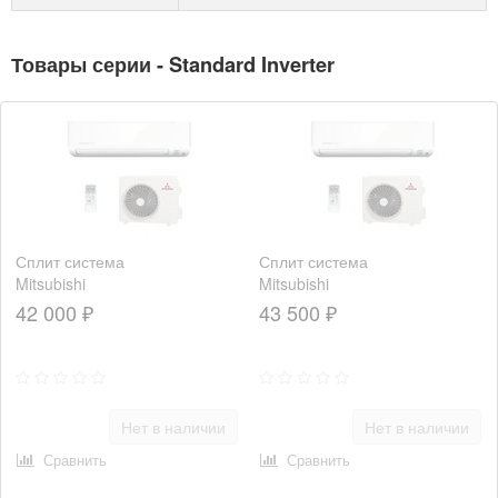
Товары серии - Standard Inverter
Сплит система
Сплит система
Mitsubishi
Mitsubishi
Heavy
Heavy
42 000 ₽
43 500 ₽
SRK20ZSPR-
SRK25ZSPR-
S/SRC20ZSPR-
S/SRC25ZSPR-
S
S
Нет в наличии
Нет в наличии
Сравнить
Сравнить