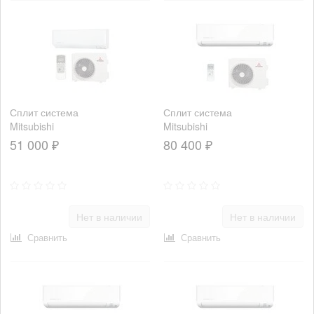
Сплит система
Сплит система
Mitsubishi
Mitsubishi
Heavy
Heavy
51 000 ₽
80 400 ₽
SRK35ZSPR-
SRK45ZSPR-
S/SRC35ZSPR-
S/SRC45ZSPR-
S
S
Нет в наличии
Нет в наличии
Сравнить
Сравнить