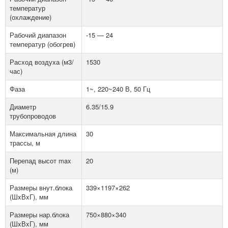
температур
(охлаждение)
Рабочий диапазон
-15 — 24
температур (обогрев)
Расход воздуха (м3/
1530
час)
Фаза
1~, 220~240 В, 50 Гц
Диаметр
6.35/15.9
трубопроводов
Максимальная длина
30
трассы, м
Перепад высот max
20
(м)
Размеры внут.блока
339×1197×262
(ШxВxГ), мм
Размеры нар.блока
750×880×340
(ШxВxГ), мм