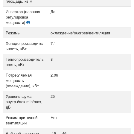
площадь, кв.м
Инвертор (плавная
Да
регулировка
мощности)
Режимы
охлаждение/обогрев/вентиляция
Холодопроизводител
7.1
ьность, кВт
Теплопроизводитель
8
ность, кВт
Потребляемая
2.06
мощность
(охлаждение), кВт
Уровень шума
25
внутр.блок min/max,
дБ
Режим приточной
Нет
вентиляции
Рабочий диапазон
-15 — 46