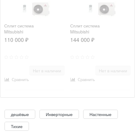
Сплит система
Сплит система
Mitsubishi
Mitsubishi
Heavy
Heavy
110 000 ₽
144 000 ₽
SRK63ZSPR-
SRK80ZSPR-
S/SRC63ZSPR-
S/SRC80ZSPR-
S
S
Нет в наличии
Нет в наличии
Сравнить
Сравнить
дешёвые
Инверторные
Настенные
Тихие