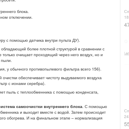
треннего блока.
Сп
йном отключении.
1
4
у с помощью датчика внутри пульта ДУ).
, обладающий более плотной структурой в сравнении с
е только очищает проходящий через него воздух, но и
 пыли.
ния, у обычного противопылевого фильтра всего 156).
й очистки обеспечивает чистоту выдуваемого воздуха
ьтр с ионами серебра).
яет пыль с теплообменника с помощью конденсата,
система самоочистки внутреннего блока
. С помощью
Сп
бменника и выходит вместе с водой. Затем происходит
2
ого обогрева. И на финальном этапе – нормализация
5