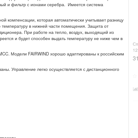
вый и фильтр с ионами серебра. Имеется система
ой компенсации, которая автоматически учитывает разницу
 температуру в нижней части помещения. Защита от
ндиционера. При работе на тепло, воздух, выходящий из
греется и будет способен выдать температуру не ниже чем в
Сп
1
MCC. Модели FAIRWIND хорошо адаптированы к российским
3
ны. Управление легко осуществляется с дистанционного
тросети.