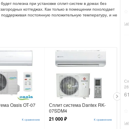
удет полезна при установке сплит-систем в домах без
 загородных коттеджах. Как только в помещении похолодает
, поддерживая постоянную положительную температуру, и не
Сп
Спл
2
07
6
23 
тема Oasis OT-07
Сплит система Dantex RK-
07SDM4
21 000 ₽
К сравнению
К сравнению