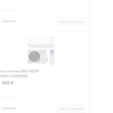
Сравнить
Нет в наличии
лит система Mdv MDSF-
ит система Dantex RK-
Сплит система Dantex RK-
8HRN1 FAIRWIND
SPG/RK-07SPGE
07SEG/RK-07SEGE
1 900 ₽
000 ₽
19 400 ₽
К сравнению
К сравнению
Сравнить
Нет в наличии