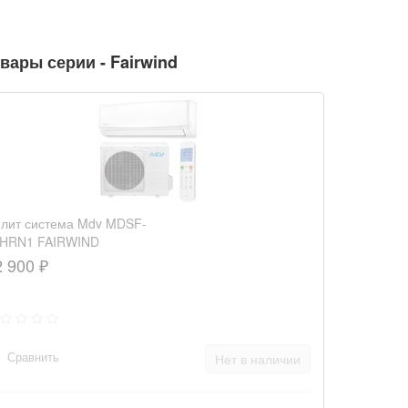
вары серии - Fairwind
лит система Mdv MDSF-
9HRN1 FAIRWIND
2 900 ₽
Сравнить
Нет в наличии