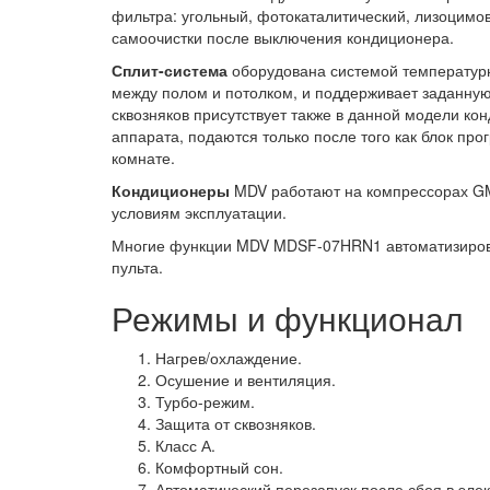
фильтра: угольный, фотокаталитический, лизоцимо
самоочистки после выключения кондиционера.
Сплит-система
оборудована системой температурн
между полом и потолком, и поддерживает заданную
сквозняков присутствует также в данной модели ко
аппарата, подаются только после того как блок про
комнате.
Кондиционеры
MDV работают на компрессорах G
условиям эксплуатации.
Многие функции MDV MDSF-07HRN1 автоматизирова
пульта.
Режимы и функционал
Нагрев/охлаждение.
Осушение и вентиляция.
Турбо-режим.
Защита от сквозняков.
Класс А.
Комфортный сон.
Автоматический перезапуск после сбоя в элек