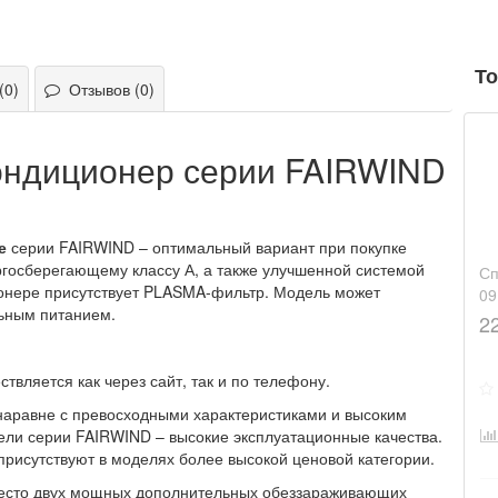
То
(0)
Отзывов (0)
ндиционер серии FAIRWIND
е
серии FAIRWIND – оптимальный вариант при покупке
ргосберегающему классу А, а также улучшенной системой
Сп
ионере присутствует PLASMA-фильтр. Модель может
0
льным питанием.
2
ляется как через сайт, так и по телефону.
наравне с превосходными характеристиками и высоким
ели серии FAIRWIND – высокие эксплуатационные качества.
рисутствуют в моделях более высокой ценовой категории.
вместо двух мощных дополнительных обеззараживающих