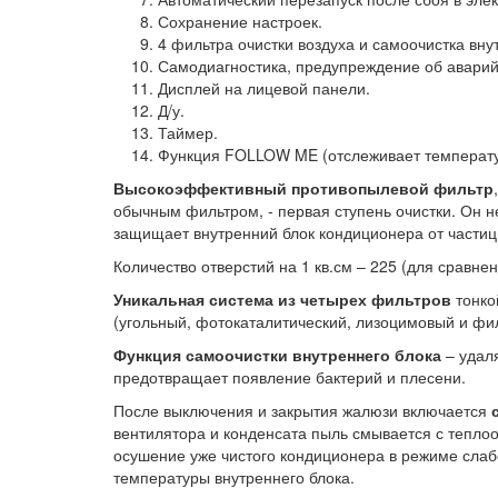
Сохранение настроек.
4 фильтра очистки воздуха и самоочистка вну
Самодиагностика, предупреждение об авари
Дисплей на лицевой панели.
Д/у.
Таймер.
Функция FOLLOW ME (отслеживает температур
Высокоэффективный противопылевой фильтр
обычным фильтром, - первая ступень очистки. Он н
защищает внутренний блок кондиционера от частиц
Количество отверстий на 1 кв.см – 225 (для сравне
Уникальная система из четырех фильтров
тонко
(угольный, фотокаталитический, лизоцимовый и фил
Функция самоочистки внутреннего блока
– удал
предотвращает появление бактерий и плесени.
После выключения и закрытия жалюзи включается
вентилятора и конденсата пыль смывается с теплоо
осушение уже чистого кондиционера в режиме слаб
температуры внутреннего блока.