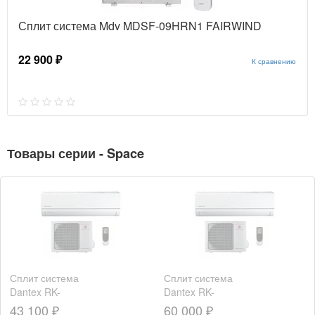
Сплит система Mdv MDSF-09HRN1 FAIRWIND
22 900 ₽
К сравнению
Товары серии - Space
Сплит система
Сплит система
Dantex RK-
Dantex RK-
12SSI /RK-
18SSI /RK-
43 100 ₽
60 000 ₽