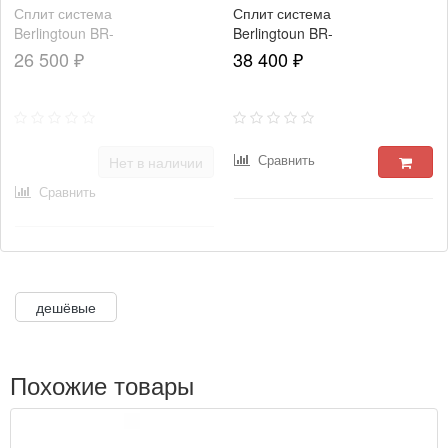
Сплит система
Сплит система
Berlingtoun BR-
Berlingtoun BR-
12MBST1
18MBST1
26 500 ₽
38 400 ₽
Сравнить
Нет в наличии
Сравнить
дешёвые
Похожие товары