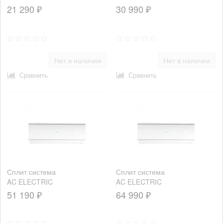
ACEM-
ACEM-
21 290 ₽
30 990 ₽
07HN1_23Y
12HN1_23Y
Нет в наличии
Нет в наличии
Сравнить
Сравнить
Сплит система
Сплит система
AC ELECTRIC
AC ELECTRIC
ACEM-
ACEM-
51 190 ₽
64 990 ₽
18HN1_23Y
24HN1_23Y