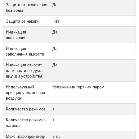
Защита от включения
Да
без воды
Защита от накипи
Нет
Индикация
Да
включения
Индикация
Да
заполнения емкости
Индикация относит.
Да
влажности воздуха
(вблизи устройства)
Используемый
Увлажнение горячим паром
принцип увлажнения
воздуха
Количество режимов
1
Количество режимов
1
нагрева
Макс. паропроизвод-
3 кг/ч