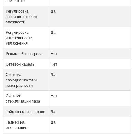
комплекте
Регулировка
Да
значения относит.
влажности
Регулировка
Да
интенсивности
увлажнения
Режим - без нагрева
Нет
Сетевой кабель
Нет
Система
Да
самодиагностики
неисправности
Система
Нет
стерилизации пара
Таймер на включение
Да
Таймер на
Да
отключение