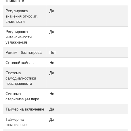
комплекте
Регулировка
Да
значения относит.
влажности
Регулировка
Да
интенсивности
увлажнения
Режим - без нагрева
Нет
Сетевой кабель
Нет
Система
Да
самодиагностики
неисправности
Система
Нет
стерилизации пара
Таймер на включение
Да
Таймер на
Да
отключение