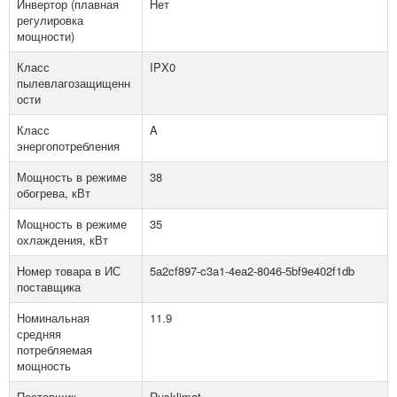
Инвертор (плавная
Нет
регулировка
мощности)
Класс
IPX0
пылевлагозащищенн
ости
Класс
A
энергопотребления
Мощность в режиме
38
обогрева, кВт
Мощность в режиме
35
охлаждения, кВт
Номер товара в ИС
5a2cf897-c3a1-4ea2-8046-5bf9e402f1db
поставщика
Номинальная
11.9
средняя
потребляемая
мощность
Поставщик
Rusklimat