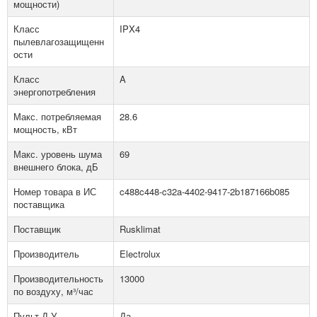
мощности)
Класс
IPX4
пылевлагозащищенн
ости
Класс
A
энергопотребления
Макс. потребляемая
28.6
мощность, кВт
Макс. уровень шума
69
внешнего блока, дБ
Номер товара в ИС
c488c448-c32a-4402-9417-2b187166b085
поставщика
Поставщик
Rusklimat
Производитель
Electrolux
Производительность
13000
по воздуху, м³/час
Пульт Д.У.
Да