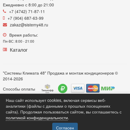
Ежедневно с 8:00 до 21:00
+7 (4742) 71-87-11
+7 (904) 687-63-99
zakaz@sistemy48.ru
Время работы:
Пн-ВС: 8:00 - 21:00
Каталог
"Системы Климата 48" Продажа и монтаж кондиционеров ©
2014-2026
Способы оплаты
Наш сайт использует cookies, включая сервисы веб-
аналитики (файлы с данными о прошлых посещениях
Обратите внимание. Вся информация представленная на сайте https://sistemy48.ru, касающаяся технических
сайта). Продолжая пользоваться сайтом, вы соглашаетесь с
характеристик моделей, комплектации, монтажных услуг, наличия, стоимости оборудования, носит только
политикой конфиденциальности
.
информационный характер для потенциальных клиентов и ни при каких любых условиях не является публичной
офертой, определяемой положением Статьи 437(2) Гражданского кодекса РФ . Карточки товаров и статьи
размещенные на сайте являются собственностью компании. *** Продажа кондиционеров различных моделей***
Согласен