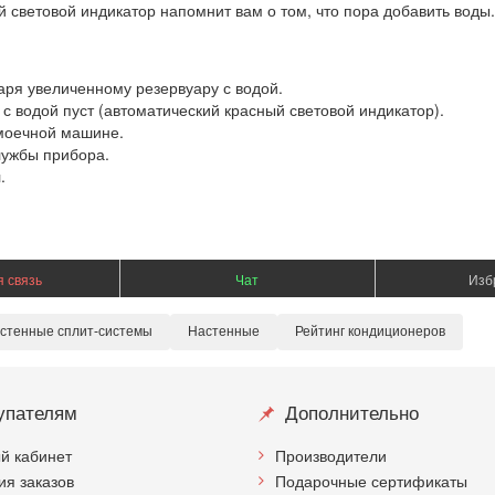
й световой индикатор напомнит вам о том, что пора добавить воды.
ря увеличенному резервуару с водой.
с водой пуст (автоматический красный световой индикатор).
омоечной машине.
лужбы прибора.
.
 связь
Чат
Изб
стенные сплит-системы
Настенные
Рейтинг кондиционеров
упателям
Дополнительно
й кабинет
Производители
ия заказов
Подарочные сертификаты