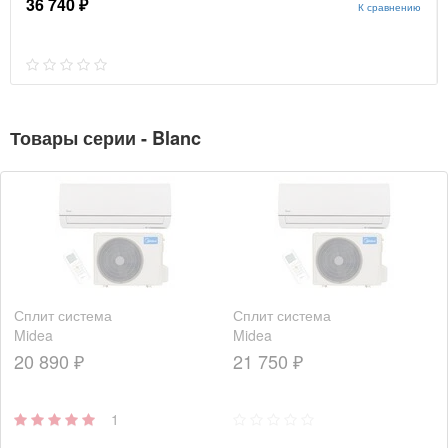
36 740 ₽
К сравнению
Товары серии - Blanc
Сплит система
Сплит система
Midea
Midea
MSMA1A-
MSMA1A-
20 890 ₽
21 750 ₽
07HRN1
09HRN1
1