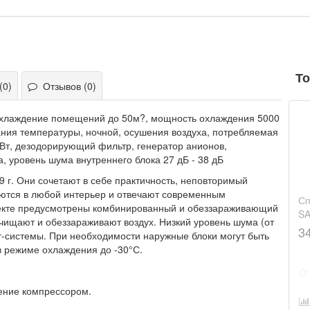
То
(0)
Отзывов (0)
 охлаждение помещений до 50м?, мощность охлаждения 5000
ания температуры, ночной, осушения воздуха, потребляемая
 Вт, дезодорирующий фильтр, генератор анионов,
, уровень шума внутреннего блока 27 дБ - 38 дБ
г. Они сочетают в себе практичность, неповторимый
аются в любой интерьер и отвечают современным
Сп
лекте предусмотрены комбинированный и обеззараживающий
SA
чищают и обеззараживают воздух. Низкий уровень шума (от
3
т-системы. При необходимости наружные блоки могут быть
 режиме охлаждения до -30°С.
ение компрессором.