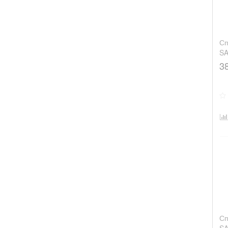
Сп
SA
3
Сп