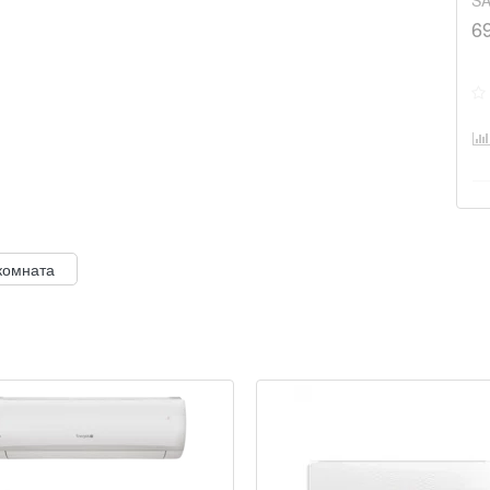
SA
6
комната