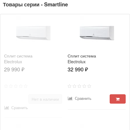
Товары серии - Smartline
Сплит система
Сплит система
Electrolux
Electrolux
Smartline
Smartline
29 990 ₽
32 990 ₽
EACS-
EACS-
07HSM/N3
09HSM/N3
Сравнить
Нет в наличии
Сравнить