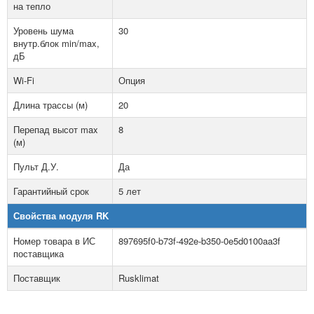
на тепло
Уровень шума
30
внутр.блок min/max,
дБ
Wi-Fi
Опция
Длина трассы (м)
20
Перепад высот max
8
(м)
Пульт Д.У.
Да
Гарантийный срок
5 лет
Свойства модуля RK
Номер товара в ИС
897695f0-b73f-492e-b350-0e5d0100aa3f
поставщика
Поставщик
Rusklimat