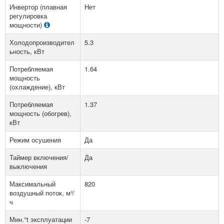
Инвертор (плавная
Нет
регулировка
мощности)
Холодопроизводител
5.3
ьность, кВт
Потребляемая
1.64
мощность
(охлаждение), кВт
Потребляемая
1.37
мощность (обогрев),
кВт
Режим осушения
Да
Таймер включения/
Да
выключения
Максимальный
820
воздушный поток, м³/
ч
Мин.°t эксплуатации
-7