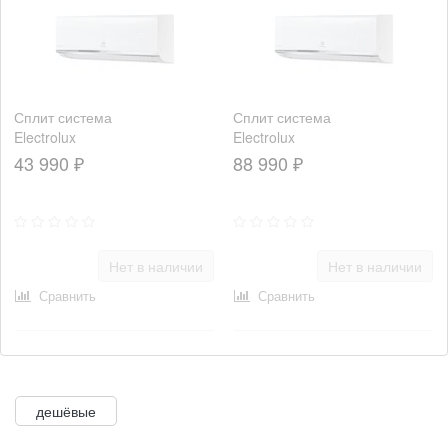
Сплит система
Сплит система
Electrolux
Electrolux
Smartline
Smartline
43 990 ₽
88 990 ₽
EACS-
EACS-
12HSM/N3
24HSM/N3
Нет в наличии
Нет в наличии
Сравнить
Сравнить
дешёвые