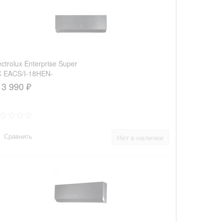
ectrolux Enterprise Super
 EACS/I-18HEN-
ACK/N8_24Y
13 990 ₽
Сравнить
Нет в наличии