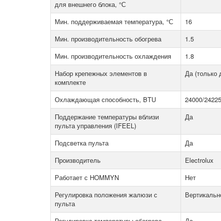
для внешнего блока, °С
Мин. поддерживаемая температура, °С
16
Мин. производительность обогрева
1.5
Мин. производительность охлаждения
1.8
Набор крепежных элементов в
Да (только 
комплекте
Охлаждающая способность, BTU
24000/2422
Поддержание температуры вблизи
Да
пульта управления (IFEEL)
Подсветка пульта
Да
Производитель
Electrolux
Работает с HOMMYN
Нет
Регулировка положения жалюзи с
Вертикальн
пульта
Регулировка температуры обогрева
Да