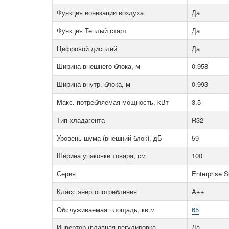
Функция ионизации воздуха
Да
Функция Теплый старт
Да
Цифровой дисплей
Да
Ширина внешнего блока, м
0.958
Ширина внутр. блока, м
0.993
Макс. потребляемая мощность, kВт
3.5
Тип хладагента
R32
Уровень шума (внешний блок), дБ
59
Ширина упаковки товара, см
100
Серия
Enterprise S
Класс энергопотребления
A++
Обслуживаемая площадь, кв.м
65
Инвертор (плавная регулировка
Да