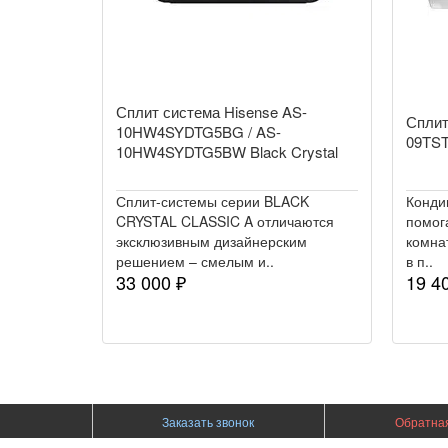
Сплит система Hisense AS-
Сплит
10HW4SYDTG5BG / AS-
09TS
10HW4SYDTG5BW Black Crystal
Сплит-системы серии BLACK
Конди
CRYSTAL CLASSIC A отличаются
помога
эксклюзивным дизайнерским
комна
решением – смелым и..
в п..
33 000 ₽
19 4
Заказать звонок
Обратная