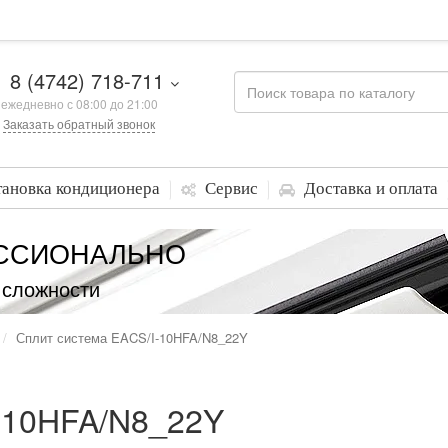
8 (4742) 718-711
ежедневно с 08:00 до 21:00
Заказать обратный звонок
тановка кондиционера
Сервис
Доставка и оплата
ССИОНАЛЬНО
 сложности
Сплит система EACS/I-10HFA/N8_22Y
-10HFA/N8_22Y