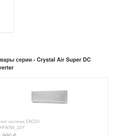
вары серии - Crystal Air Super DC
verter
лит система EACS/I-
HFA/N8_22Y
4 990 ₽