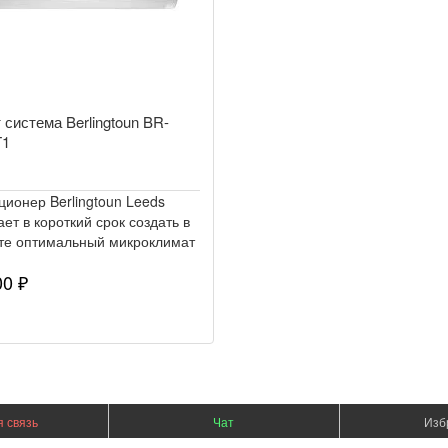
 система Berlingtoun BR-
T1
ционер Berlingtoun Leeds
ет в короткий срок создать в
те оптимальный микроклимат
00 ₽
 связь
Чат
Изб