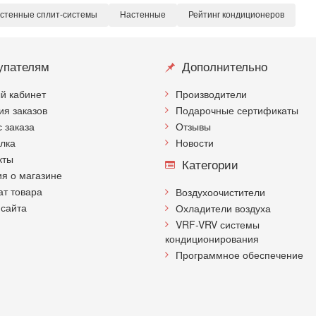
стенные сплит-системы
Настенные
Рейтинг кондиционеров
упателям
Дополнительно
й кабинет
Производители
ия заказов
Подарочные сертификаты
с заказа
Отзывы
лка
Новости
кты
Категории
я о магазине
ат товара
Воздухоочистители
 сайта
Охладители воздуха
VRF-VRV системы
кондиционирования
Программное обеспечение