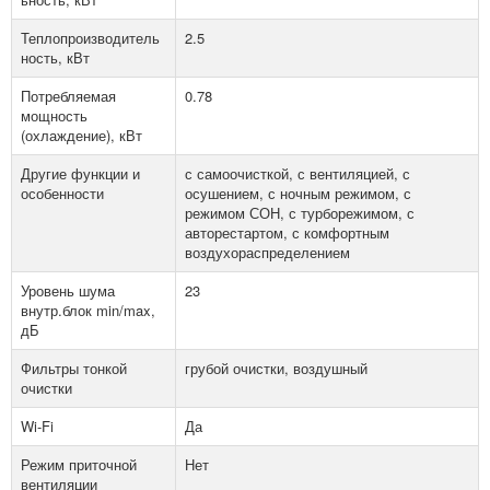
Теплопроизводитель
2.5
ность, кВт
Потребляемая
0.78
мощность
(охлаждение), кВт
Другие функции и
с самоочисткой, с вентиляцией, с
особенности
осушением, с ночным режимом, с
режимом СОН, с турборежимом, с
авторестартом, с комфортным
воздухораспределением
Уровень шума
23
внутр.блок min/max,
дБ
Фильтры тонкой
грубой очистки, воздушный
очистки
Wi-Fi
Да
Режим приточной
Нет
вентиляции