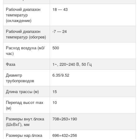
Рабочий диапазон
18 — 43
температур
(охлаждение)
Рабочий диапазон
-7 — 24
температур (обогрев)
Расход воздуха (м3/
500
час)
Фаза
1~, 220~240 В, 50 Гц
Диаметр
6.35/9.52
трубопроводов
Длина трассы (м)
15
Перепад высот max
10
(м)
Размеры внут.блока
708×263×190
(ШxВxГ), мм
Размеры нар.блока
696×432×256