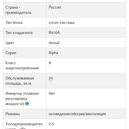
Страна -
Россия
производитель
Тип блока
сплит-система
Тип хладагента
R410A
Цвет
белый
Серия
Alpha
Класс
A
энергопотребления
Обслуживаемая
26
площадь, кв.м
Инвертор (плавная
Нет
регулировка
мощности)
Режимы
охлаждение/обогрев/вентиляция
Холодопроизводител
2.5
ьность, кВт