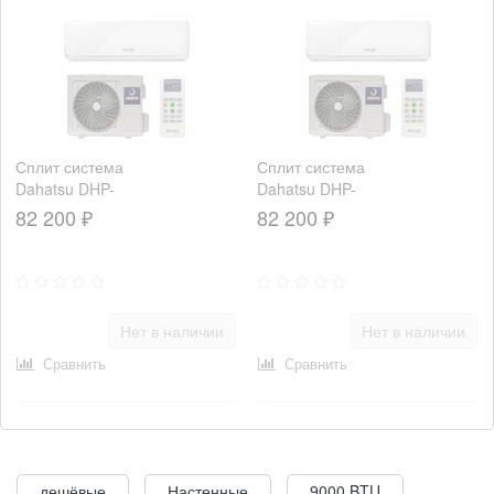
Сплит система
Сплит система
Dahatsu DHP-
Dahatsu DHP-
30H
36H
82 200 ₽
82 200 ₽
Нет в наличии
Нет в наличии
Сравнить
Сравнить
дешёвые
Настенные
9000 BTU