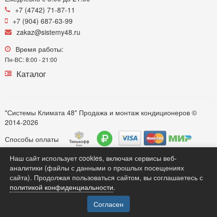
+7 (4742) 71-87-11
+7 (904) 687-63-99
zakaz@sistemy48.ru
Время работы:
Пн-ВС: 8:00 - 21:00
Каталог
"Системы Климата 48" Продажа и монтаж кондиционеров ©
2014-2026
Способы оплаты
Наш сайт использует cookies, включая сервисы веб-
аналитики (файлы с данными о прошлых посещениях
Обратите внимание. Вся информация представленная на сайте https://sistemy48.ru, касающаяся технических
сайта). Продолжая пользоваться сайтом, вы соглашаетесь с
характеристик моделей, комплектации, монтажных услуг, наличия, стоимости оборудования, носит только
политикой конфиденциальности
.
информационный характер для потенциальных клиентов и ни при каких любых условиях не является публичной
офертой, определяемой положением Статьи 437(2) Гражданского кодекса РФ . Карточки товаров и статьи
размещенные на сайте являются собственностью компании. *** Продажа кондиционеров различных моделей***
Согласен