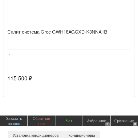
Сплит система Gree GWH18AGCXD-K3NNA1B
..
115 500 ₽
Заказать
Обратная
Чат
Избранное
Сравнение
звонок
связь
0
0
Установка кондиционеров
Кондиционеры