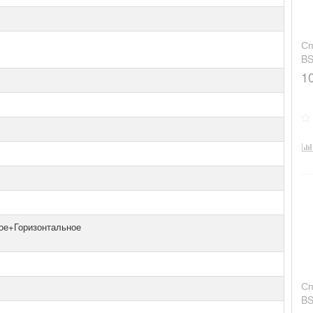
Сп
BS
1
ое+Горизонтальное
Сп
BS