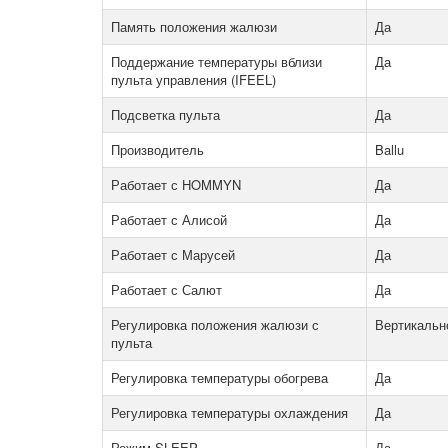
Память положения жалюзи
Да
Поддержание температуры вблизи
Да
пульта управления (IFEEL)
Подсветка пульта
Да
Производитель
Ballu
Работает с HOMMYN
Да
Работает с Алисой
Да
Работает с Марусей
Да
Работает с Салют
Да
Регулировка положения жалюзи с
Вертикальн
пульта
Регулировка температуры обогрева
Да
Регулировка температуры охлаждения
Да
Режим SLEEP
Да