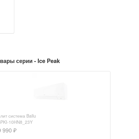
вары серии - Ice Peak
лит система Ballu
PKI-10HN8_23Y
9 990 ₽