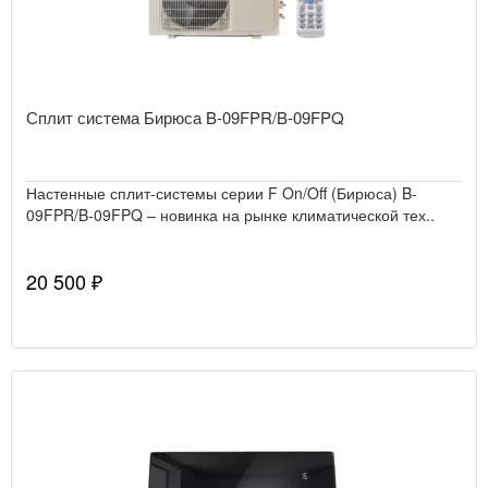
Сплит система Бирюса B-09FPR/B-09FPQ
Настенные сплит-системы серии F On/Off (Бирюса) B-
09FPR/B-09FPQ – новинка на рынке климатической тех..
20 500 ₽