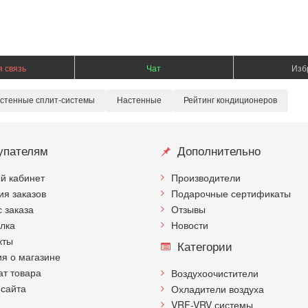
 связь
Чат
Изб
стенные сплит-системы
Настенные
Рейтинг кондиционеров
упателям
Дополнительно
й кабинет
Производители
ия заказов
Подарочные сертификаты
с заказа
Отзывы
лка
Новости
кты
Категории
я о магазине
ат товара
Воздухоочистители
 сайта
Охладители воздуха
VRF-VRV системы