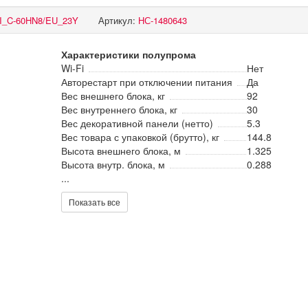
I_C-60HN8/EU_23Y
Артикул:
НС-1480643
Характеристики полупрома
Wi-Fi
Нет
Авторестарт при отключении питания
Да
Вес внешнего блока, кг
92
Вес внутреннего блока, кг
30
Вес декоративной панели (нетто)
5.3
Вес товара с упаковкой (брутто), кг
144.8
Высота внешнего блока, м
1.325
Высота внутр. блока, м
0.288
...
Показать все